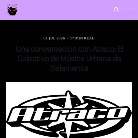
01 JUL 2026
17 MIN READ
Una conversación con Atraco: El
Colectivo de Música Urbana de
Salamanca